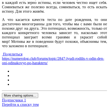
в каждой есть зерно истины, если человек честно ищет себя.
Сомневаться же полезно всегда, сомневаться, то есть искать
истину. Для этого живём.
А что касается качеств теста по дате рождения, то они
достаточно многогранны для того, чтобы мы с вами были не
похожи друг на друга. Это потенциал, возможность, только от
каждого конкретного человека зависит то, насколько этот
потенциал заиграет всеми гранями и украсит собой
мир! Мотивы же в поведении будут похожи, объяснимы тем,
что заложено в потенциале.
Поделиться
https://numerolog.club/forums/topic/2847-lyudi-rodilis-v-odin-den-
oni-odinakovye-po-harakteru/
More sharing options...
Подписчики
1
Перейти к списку тем