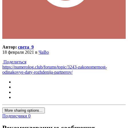
Автор:
света_9
18 февраля 2021
в
ЧаВо
Поделиться
https://numerolog.club/forums/topic/3243-zakonomernost-
odinakovye-daty-rozhdenija-partnerov/
More sharing options...
Подписчики
0