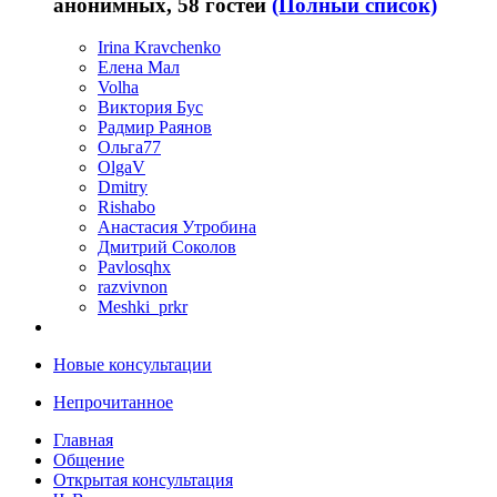
анонимных, 58 гостей
(Полный список)
Irina Kravchenko
Елена Мал
Volha
Виктория Бус
Радмир Раянов
Ольга77
OlgaV
Dmitry
Rishabo
Анастасия Утробина
Дмитрий Соколов
Pavlosqhx
razvivnon
Meshki_prkr
Новые консультации
Непрочитанное
Главная
Общение
Открытая консультация