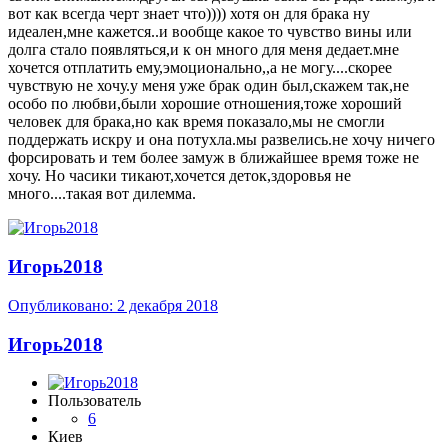
вот как всегда черт знает что)))) хотя он для брака ну
идеален,мне кажется..и вообще какое то чувство вины или
долга стало появляться,и к он много для меня дедает.мне
хочется отплатить ему,эмоционально,,а не могу....скорее
чувствую не хочу.у меня уже брак один был,скажем так,не
особо по любви,были хорошие отношения,тоже хороший
человек для брака,но как время показало,мы не смогли
поддержать искру и она потухла.мы развелись.не хочу ничего
форсировать и тем более замуж в ближайшее время тоже не
хочу. Но часики тикают,хочется деток,здоровья не
много....такая вот дилемма.
Игорь2018
Опубликовано:
2 декабря 2018
Игорь2018
Пользователь
6
Киев