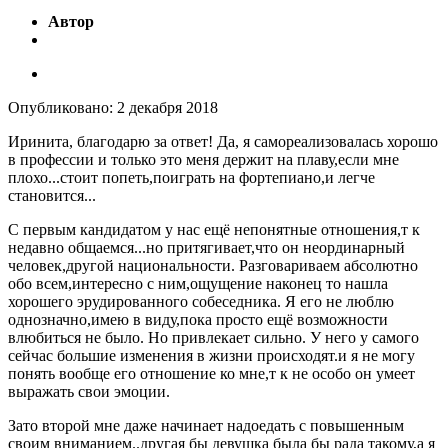
Автор
Опубликовано:
2 декабря 2018
Иринита, благодарю за ответ! Да, я самореализовалась хорошо
в профессии и только это меня держит на плаву,если мне
плохо...стоит попеть,поиграть на фортепиано,и легче
становится...
С первым кандидатом у нас ещё непонятные отношения,т к
недавно общаемся...но притягивает,что он неординарный
человек,другой национальности. Разговариваем абсолютно
обо всем,интересно с ним,ощущение наконец то нашла
хорошего эрудированного собеседника. Я его не люблю
однозначно,имею в виду,пока просто ещё возможности
влюбиться не было. Но привлекает сильно. У него у самого
сейчас большие изменения в жизни происходят.и я не могу
понять вообще его отношение ко мне,т к не особо он умеет
выражать свои эмоции.
Зато второй мне даже начинает надоедать с повышенным
своим вниманием..другая бы девушка была бы рада такому,а я