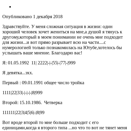
Опубликовано
1 декабря 2018
Здравствуйте. У меня сложная ситуация в жизни: один
хороший человек хочет жениться на мне,а душой я тянусь к
другому,который в моем понимании не очень мне подходит
для жизни...и вот прямо разрывает всю на части....с
нумерологией только познакомилась на Ютубе,хотелось бы
услышать ваше мнение. Благодарю вас!
Я: 01.05.1992 11| 2222|-|-|55|-|77|-|999
Я девятка...эхх.
Первый : 09.01.1991 общее число тройка
1111|22|33|-|-|-|-|8|999
Второй: 15.10.1986. Четверка
111111|22|3|4|5|6|-|8|99
Вот вроде второй то мне больше подходит с его
единицами,когда я второго типа ...но что то вот не тянет меня