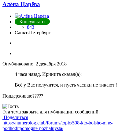
Алёна Царёва
Консультант
843
Санкт-Петербург
Опубликовано:
2 декабря 2018
4 часа назад, Иринита сказал(а):
Всё у Вас получится, и пусть часики не
тика
ю
т
！
Поддерживаю
??
??
?
Эта тема закрыта для публикации сообщений.
Поделиться
https://numerolog.club/forums/topic/508-kto-bolshe-mne-
podhoditpomogite-pozhaluysta/