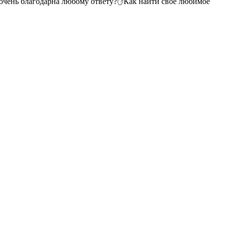
 очень благодарна любому ответу
?
✋
Как найти свое любимое