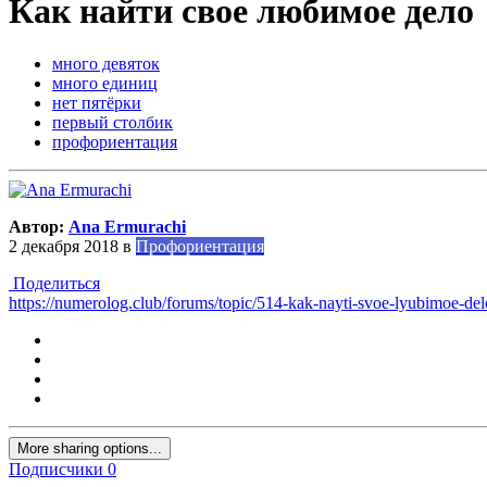
Как найти свое любимое дело
много девяток
много единиц
нет пятёрки
первый столбик
профориентация
Автор:
Ana Ermurachi
2 декабря 2018
в
Профориентация
Поделиться
https://numerolog.club/forums/topic/514-kak-nayti-svoe-lyubimoe-del
More sharing options...
Подписчики
0