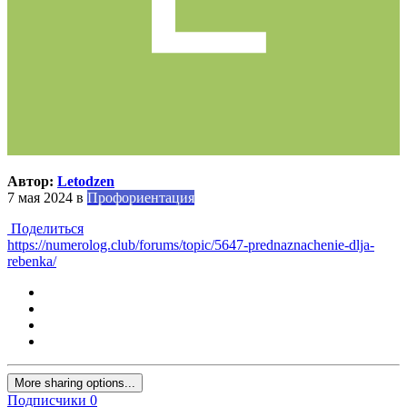
Автор:
Letodzen
7 мая 2024
в
Профориентация
Поделиться
https://numerolog.club/forums/topic/5647-prednaznachenie-dlja-
rebenka/
More sharing options...
Подписчики
0