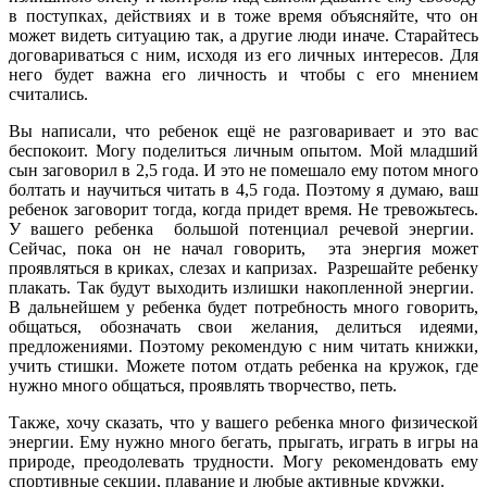
в поступках, действиях и в тоже время объясняйте, что он
может видеть ситуацию так, а другие люди иначе. Старайтесь
договариваться с ним, исходя из его личных интересов. Для
него будет важна его личность и чтобы с его мнением
считались.
Вы написали, что ребенок ещё не разговаривает и это вас
беспокоит. Могу поделиться личным опытом. Мой младший
сын заговорил в 2,5 года. И это не помешало ему потом много
болтать и научиться читать в 4,5 года. Поэтому я думаю, ваш
ребенок заговорит тогда, когда придет время. Не тревожьтесь.
У вашего ребенка большой потенциал речевой энергии.
Сейчас, пока он не начал говорить, эта энергия может
проявляться в криках, слезах и капризах. Разрешайте ребенку
плакать. Так будут выходить излишки накопленной энергии.
В дальнейшем у ребенка будет потребность много говорить,
общаться, обозначать свои желания, делиться идеями,
предложениями. Поэтому рекомендую с ним читать книжки,
учить стишки. Можете потом отдать ребенка на кружок, где
нужно много общаться, проявлять творчество, петь.
Также, хочу сказать, что у вашего ребенка много физической
энергии. Ему нужно много бегать, прыгать, играть в игры на
природе, преодолевать трудности. Могу рекомендовать ему
спортивные секции, плавание и любые активные кружки.