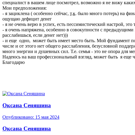
специалист в вашем лице посмотрел, возможно я не вижу каких
Мои предположения:
- я зациклена ( особенно сейчас,
т.к
. было много потерь) на фин
ощущаю дефицит денег
- я не очень верю в успех, есть пессимистический настрой, это
- я очень напряжена, особенно в совокупности с предыдущими п
расслабишься, если денег нет)))
- и еще одно, может быть имеет место быть. Мой фундамент по те
числе и от этого нет общего расслабления, безусловной подде
много энергии и душевных сил. Т.е. семья - это не опора для 
Надеюсь на ваш профессиональный взгляд, может быть я еще ч
Благодарю
Оксана Сеняшина
Опубликовано:
15 мая 2024
Оксана Сеняшина