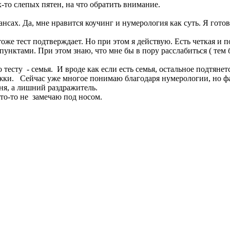
-то слепых пятен, на что обратить внимание.
ансах. Да, мне нравится коучинг и нумерология как суть. Я гото
 тоже тест подтверждает. Но при этом я действую. Есть четкая и
унктами. При этом знаю, что мне бы в пору расслабиться ( тем 
сту - семья. И вроде как если есть семья, остальное подтянется.
ржки. Сейчас уже многое понимаю благодаря нумерологии, но фак
меня, а лишний раздражитель.
то-то не замечаю под носом.