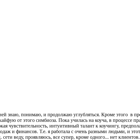
ней знаю, понимаю, и продолжаю углубляться. Кроме этого в пр
кайфую от этого симбиоза. Пока училась на коуча, в процессе п
кая чувствительность, интуитивный талант к коучингу, предполаг
даж и финансов. Т.е. я работала с очень разными людьми, и этот
ц. сети веду, проявляюсь, все супер, кроме одного... нет клиент