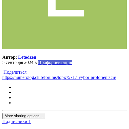
Автор:
Letodzen
5 сентября 2024
в
Профориентация
Поделиться
https://numerolog.club/forums/topic/5717-vybor-proforientacii/
More sharing options...
Подписчики
1