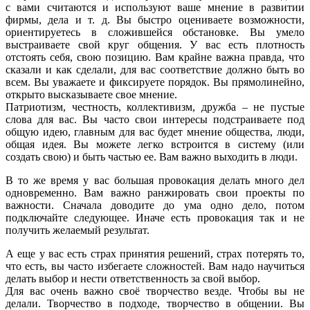
с вами считаются и используют ваше мнение в развитии
фирмы, дела и т. д. Вы быстро оцениваете возможности,
ориентируетесь в сложившейся обстановке. Вы умело
выстраиваете свой круг общения. У вас есть плотность
отстоять себя, свою позицию. Вам крайне важна правда, что
сказали и как сделали, для вас соответствие должно быть во
всем. Вы уважаете и фиксируете порядок. Вы прямолинейно,
открыто высказываете свое мнение.
Патриотизм, честность, коллективизм, дружба – не пустые
слова для вас. Вы часто свои интересы подстраиваете под
общую идею, главным для вас будет мнение общества, люди,
общая идея. Вы можете легко встроится в систему (или
создать свою) и быть частью ее. Вам важно выходить в люди.
В то же время у вас большая провокация делать много дел
одновременно. Вам важно ранжировать свои проекты по
важности. Сначала доводите до ума одно дело, потом
подключайте следующее. Иначе есть провокация так и не
получить желаемый результат.
А еще у вас есть страх принятия решений, страх потерять то,
что есть, вы часто избегаете сложностей. Вам надо научиться
делать выбор и нести ответственность за свой выбор.
Для вас очень важно своё творчество везде. Чтобы вы не
делали. Творчество в подходе, творчество в общении. Вы