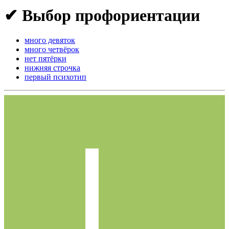
✔ Выбор профориентации
много девяток
много четвёрок
нет пятёрки
нижняя строчка
первый психотип