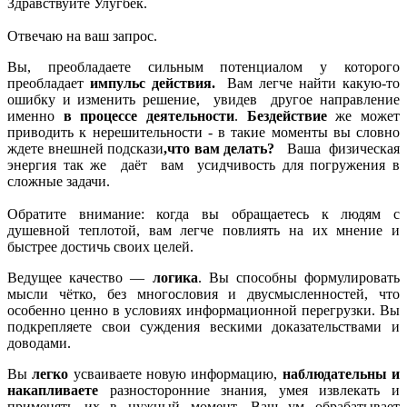
Здравствуйте Улугбек.
Отвечаю на ваш запрос.
Вы, преобладаете сильным потенциалом у которого
преобладает
импульс действия.
Вам легче найти какую-то
ошибку и изменить решение, увидев другое направление
именно
в процессе деятельности
.
Бездействие
же может
приводить к нерешительности - в такие моменты вы словно
ждете внешней подскази
,что вам делать?
Ваша физическая
энергия так же даёт вам усидчивость для погружения в
сложные задачи.
Обратите внимание: когда вы обращаетесь к людям с
душевной теплотой, вам легче повлиять на их мнение и
быстрее достичь своих целей.
Ведущее качество —
логика
. Вы способны формулировать
мысли чётко, без многословия и двусмысленностей, что
особенно ценно в условиях информационной перегрузки. Вы
подкрепляете свои суждения вескими доказательствами и
доводами.
Вы
легко
усваиваете новую информацию,
наблюдательны и
накапливаете
разносторонние знания, умея извлекать и
применять их в нужный момент. Ваш ум обрабатывает