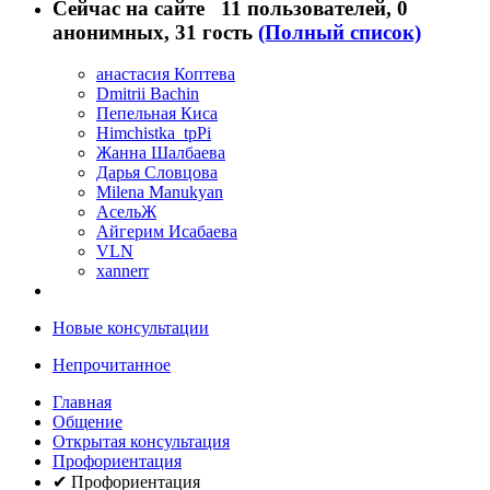
Сейчас на сайте
11 пользователей
, 0
анонимных, 31 гость
(Полный список)
анастасия Коптева
Dmitrii Bachin
Пепельная Киса
Himchistka_tpPi
Жанна Шалбаева
Дарья Словцова
Milena Manukyan
АсельЖ
Айгерим Исабаева
VLN
xannerr
Новые консультации
Непрочитанное
Главная
Общение
Открытая консультация
Профориентация
✔ Профориентация