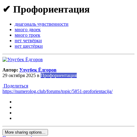
✔ Профориентация
диагональ чувственности
много двоек
много троек
нет четвёрки
нет шестёрки
Автор:
Улугбек Ёдгоров
29 октября 2025
в
Профориентация
Поделиться
https://numerolog.club/forums/topic/5851-proforientacija/
More sharing options...