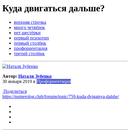
Куда двигаться дальше?
верхняя строчка
много четвёрок
нет шестёрки
первый психотип
первый столбик
профориентация
третий столбик
Автор:
Наталя Зубенко
30 января 2019
в
Профориентация
Поделиться
https://numerolog.club/forums/topic/759-kuda-dvigatsya-dalshe/