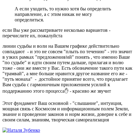
А если уходить, то нужно хотя бы определить
направление, а с этим никак не могу
определиться.
если Вы уже рассматриваете несколько вариантов -
перечислите их, пожалуйста
линии судьбы и воли на Вашем графике действительно
совпадают - и это не совсем "плыть по течению" - это значит
в узких рамках "предложения/ий" понять , что именно Ваше
"по судьбе" и идти своим путем дальше, прилагая и волю
тоже - они же вместе у Вас. Есть обозначение такого пути как
"трамвай", а мне больше нравится другое название его же -
"путь монаха" - достойное принятие всего, что предлагает
Вам судьба с гармоничным приложением усилий к
поддержанию этого процесса
✋
- красиво же звучит
Этот фундамент Ваш основной - "слышание", интуиция,
мощная связь с Космосом и информационным полем Земли,
знание и проведение законов и норм жизни, доверие к себе и
своим силам, знаниям, творческая самореализация