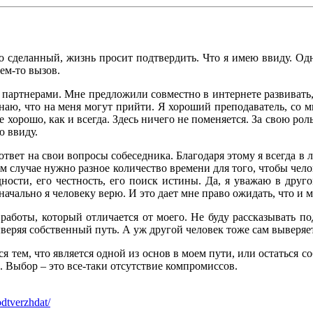
 сделанный, жизнь просит подтвердить. Что я имею ввиду. Одно
чем-то вызов.
 партнерами. Мне предложили совместно в интернете развивать,
знаю, что на меня могут прийти. Я хороший преподаватель, со 
 же хорошо, как и всегда. Здесь ничего не поменяется. За свою рол
ю ввиду.
твет на свои вопросы собеседника. Благодаря этому я всегда в л
м случае нужно разное количество времени для того, чтобы челов
дности, его честность, его поиск истины. Да, я уважаю в друг
начально я человеку верю. И это дает мне право ожидать, что и 
 работы, который отличается от моего. Не буду рассказывать по
еряя собственный путь. А уж другой человек тоже сам выверяет
 тем, что является одной из основ в моем пути, или остаться с
а. Выбор – это все-таки отсутствие компромиссов.
odtverzhdat/