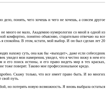
 дело, понять, чего хочешь и чего не хочешь, а совсем другое
 не много не мало, Академию нумерологии со мной в одной из
мной комфортно, понятно объясняю, старательно отвечаю на все
ь я спокойна. В этом, кстати, мой выбор. И он был сделан лет 20
юдях нахожу суть, она как бы «выходит», даже если собеседник
ек увидел мои намерения, увидел, что я честно вижу в нем его
ом и его поиск истины, и его право видеть мир в тех красках,
мне тоже поверят. Таково мое профессиональное кредо.
дробно. Скажу только, что все имеет право быть. И во многих
 свой путь.
обой, но потерять новую возможность. Я вновь выбрала остаться