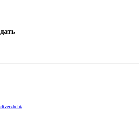
дать
odtverzhdat/