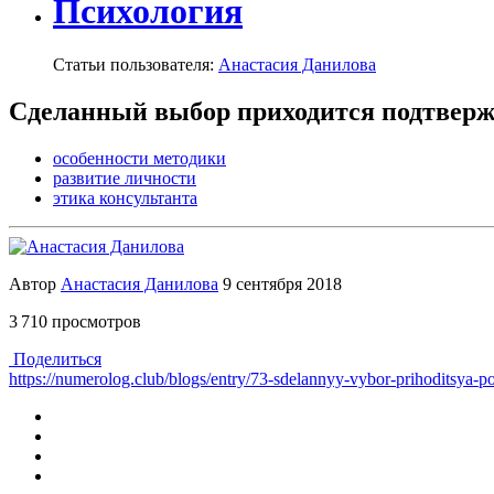
Психология
Статьи пользователя:
Анастасия Данилова
Сделанный выбор приходится подтверж
особенности методики
развитие личности
этика консультанта
Автор
Анастасия Данилова
9 сентября 2018
3 710 просмотров
Поделиться
https://numerolog.club/blogs/entry/73-sdelannyy-vybor-prihoditsya-p