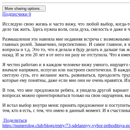
More sharing options...
Подписчики
0
Исследую свою жизнь и часто вижу, что любой выбор, когда-то
дело так жить. Здесь нужна воля, сила духа, смелость и даже в 
Размышления эти навеяла мне недавняя встреча с возможными
главных ролей. Заманчиво, перспективно. И самое главное, я 
вопросы и т.д. Это то, что я делала я буду делать и дальше так
назад. И за эти 20 лет я от него ни разу не отступила. Что я име
Я честно работаю и в каждом человеке вижу умного, ищущего о
вначале напряжен, испуган или настроен скептически. В каждо
светлую суть, его желание жить, развиваться, преодолеть тру
которые ему понятны, даже если мне они не очень нравятся. Из
В том, что мне предложили ребята, я увидела другой вариант
вопросах можно ориентироваться только на свои ощущения, выв
И встал выбор внутри меня: принять предложение и поступиться
тем, кто я есть, с тем, что имею в данный момент. И я счастлив
Поделиться
https://numerolog.club/blogs/entry/73-sdelannyy-vybor-prihoditsya-p