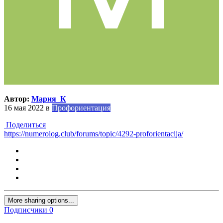
Автор:
Мария_К
16 мая 2022
в
Профориентация
Поделиться
https://numerolog.club/forums/topic/4292-proforientacija/
More sharing options...
Подписчики
0