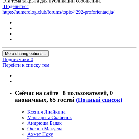
Эта тема закрыта для публикации сообщений.
Поделиться
https://numerolog.club/forums/topic/4292-proforientacija/
More sharing options...
Подписчики
0
Перейти к списку тем
Сейчас на сайте
8 пользователей
, 0
анонимных, 65 гостей
(Полный список)
Ксения Янайкина
Маргарита Скабенок
Андрюша Бадяк
Оксана Макуева
Ахмет Поху