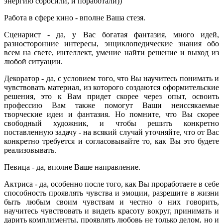
энергию сбросили, и поработали))
Работа в сфере кино - вполне Ваша стезя.
Сценарист - да, у Вас богатая фантазия, много идей,
разносторонние интересы, энциклопедические знания обо
всем на свете, интеллект, умение найти решение и выход из
любой ситуации.
Декоратор - да, с условием того, что Вы научитесь понимать и
чувствовать материал, из которого создаются оформительские
решения, это к Вам придет скорее через опыт, освоить
профессию Вам также помогут Ваши неиссякаемые
творческие идеи и фантазия. Но помните, что Вы скорее
свободный художник, и чтобы решить конкретно
поставленную задачу - на всякий случай уточняйте, что от Вас
конкретно требуется и согласовывайте то, как Вы это будете
реализовывать.
Певица - да, вполне Ваше направление.
Актриса - да, особенно после того, как Вы проработаете в себе
способность проявлять чувства и эмоции, разрешите в жизни
быть любым своим чувствам и честно о них говорить,
научитесь чувствовать и видеть красоту вокруг, принимать и
дарить комплименты, проявлять любовь не только делом, но и