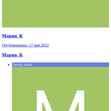
Мария_К
Опубликовано:
17 мая 2022
Мария_К
Автор темы