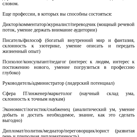
словом.
Еще профессии, в которых вы способны состояться:
Диктор/комментатор/журналист/переводчик (мощный речевой
поток, умение держать внимание аудитории)
Писатель/философ (богатый внутренний мир и фантазия,
склонность к эзотерике, умение описать и передать
жизненный опыт)
Психолог/консультант/педагог (интерес к людям, интерес к
постижению нового, умение погрузиться в профессию
глубоко)
Руководитель/администратор (лидерский потенциал)
Сфера IT/инженер/маркетолог (научный склад ума,
склонность к точным наукам)
Экономист/логистик/снабженец (аналитический ум, умение
добыть и достать необходимое, знание, как это сделать
выгодно)
Дипломат/политик/медиатор/переговорщик/юрист (развитая
речь и природная дипломатичность)