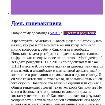
Дочь гиперактивна
Новую тему добавил(а)
SARA
в
О детях и родителях
Здравствуйте, Анастасия! Совсем недавно натолкнулась
на вас, как раз в тот момент в жизни когда возникло
много вопросов к себе, к близким да и вообще...
Попыталась сама разобраться и сделать анализ наших
цифр, но как то еще многое не понятно... Моей дочери 8
лет (дата рождения 11.07.2010 ) по подсчетам у нее аж
111111 и всего 9, она очень активная девочка, занимается
и музыкой, и английским и ментальной арифметикой и
хочет еще и рисования и гимнастики и т.д. по списку. И
ей мне кажется еще и этого мало, небольшой отдых и ей
уже скучно. Наверное это влияние единиц или сейчас в
общем тенденция у детей такая, хотелось бы понять? Но
меня и беспокоит что до конца то довести дела не
хватает у нее терпения? Как мотивировать на результат,
усидчивость? Хотя за при общей активности она вроде
может сразу несколькими делами заниматься и иногда я