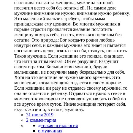
счастлива только та женщина, мужчина которой
посвятил всего себя без остатка ей. На самом деле
мужчине внимание не нужно, внимание нужно ребенку.
Это маленький мальчик требует, чтобы мама
принадлежала ему целиком. Во многих мужчинах в
порыве страсти проявляется желание поглотить
женщину внутрь себя, съесть, взять всю целиком без
остатка. Это природа: Бог когда-то родил любовь
изнутри себя, и каждый мужчина это знает и пытается
восстановить целое, взять ее в себя, втянуть, поглотить.
Таков мужчина. Если женщина это поняла, она знает,
что идти за этим нельзя. Он ее разрушит. Разрушит
своим страхом. Большинство мужчин, будучи
мальчиками, не получили маму безраздельно для себя.
Хотя на это действие не нужно много времени. Это
мгновение, когда женщина отдается в своем порыве.
Если женщина ни разу не отдалась своему мужчине, то
она не отдается и ребенку. Отдаваться нужно в сексе в
момент откровения и не позволять управлять собой во
все другое время суток. Иначе женщина потеряет себя,
вкус к жизни и, в итоге, мужчину.
31 июля 2019
2 комментария
детская психология
о мужчинах