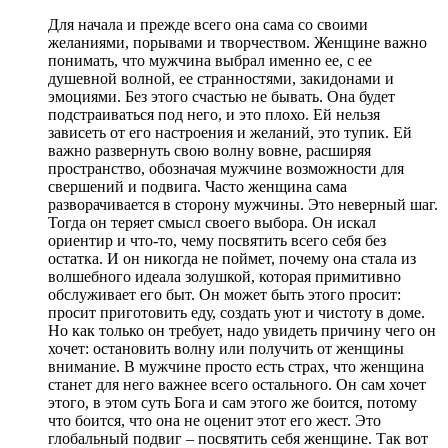
Для начала и прежде всего она сама со своими
желаниями, порывами и творчеством. Женщине важно
понимать, что мужчина выбрал именно ее, с ее
душевной волной, ее странностями, закидонами и
эмоциями. Без этого счастью не бывать. Она будет
подстраиваться под него, и это плохо. Ей нельзя
зависеть от его настроения и желаний, это тупик. Ей
важно развернуть свою волну вовне, расширяя
пространство, обозначая мужчине возможности для
свершений и подвига. Часто женщина сама
разворачивается в сторону мужчины. Это неверный шаг.
Тогда он теряет смысл своего выбора. Он искал
ориентир и что-то, чему посвятить всего себя без
остатка. И он никогда не поймет, почему она стала из
волшебного идеала золушкой, которая примитивно
обслуживает его быт. Он может быть этого просит:
просит приготовить еду, создать уют и чистоту в доме.
Но как только он требует, надо увидеть причину чего он
хочет: остановить волну или получить от женщины
внимание. В мужчине просто есть страх, что женщина
станет для него важнее всего остального. Он сам хочет
этого, в этом суть Бога и сам этого же боится, потому
что боится, что она не оценит этот его жест. Это
глобальный подвиг – посвятить себя женщине. Так вот