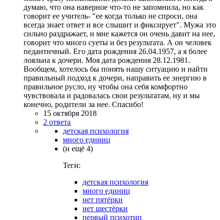
думаю, что она наверное что-то не запомнила, но как
говорит ее учитель- "ее когда только не спроси, она
всегда знает ответ и все слышит и фиксирует". Мужа это
сильно раздражает, и мне кажется он очень давит на нее,
говорит что много суеты и без результата. А он человек
педантичный. Его дата рождения 26.04.1957, а я более
лояльна к дочери. Моя дата рождения 28.12.1981.
Вообщем, хотелось бы понять нашу ситуацию и найти
правильный подход к дочери, направить ее энергию в
правильное русло, ну чтобы она себя комфортно
чувствовала и радовалась свои результатам, ну и мы
конечно, родители за нее. Спасибо!
15 октября 2018
2 ответа
детская психология
много единиц
(и ещё 4)
Теги:
детская психология
много единиц
нет пятёрки
нет шестёрки
первый психотип