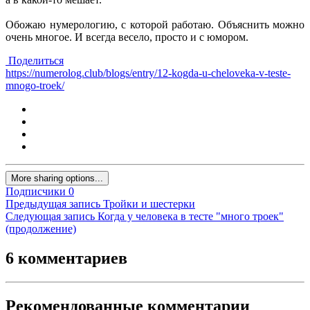
Обожаю нумерологию, с которой работаю. Объяснить можно
очень многое. И всегда весело, просто и с юмором.
Поделиться
https://numerolog.club/blogs/entry/12-kogda-u-cheloveka-v-teste-
mnogo-troek/
More sharing options...
Подписчики
0
Предыдущая запись
Тройки и шестерки
Следующая запись
Когда у человека в тесте "много троек"
(продолжение)
6 комментариев
Рекомендованные комментарии