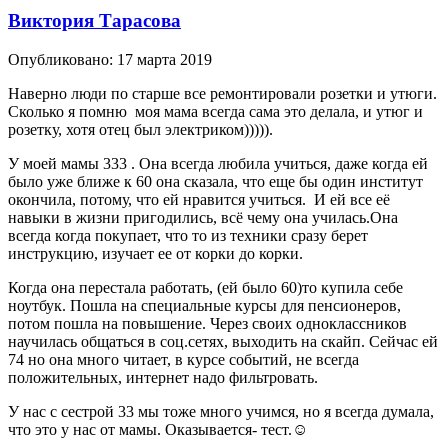
Виктория Тарасова
Опубликовано:
17 марта 2019
Наверно люди по старше все ремонтировали розетки и утюги.
Сколько я помню моя мама всегда сама это делала, и утюг и
розетку, хотя отец был электриком))))).
У моей мамы 333 . Она всегда любила учиться, даже когда ей
было уже ближе к 60 она сказала, что еще бы один институт
окончила, потому, что ей нравится учиться. И ей все её
навыки в жизни пригодились, всё чему она училась.Она
всегда когда покупает, что то из техники сразу берет
инструкцию, изучает ее от корки до корки.
Когда она перестала работать, (ей было 60)то купила себе
ноутбук. Пошла на специальные курсы для пенсионеров,
потом пошла на повышение. Через своих одноклассников
научилась общаться в соц.сетях, выходить на скайп. Сейчас ей
74 но она много читает, в курсе событий, не всегда
положительных, интернет надо фильтровать.
У нас с сестрой 33 мы тоже много учимся, но я всегда думала,
что это у нас от мамы. Оказывается- тест.☺