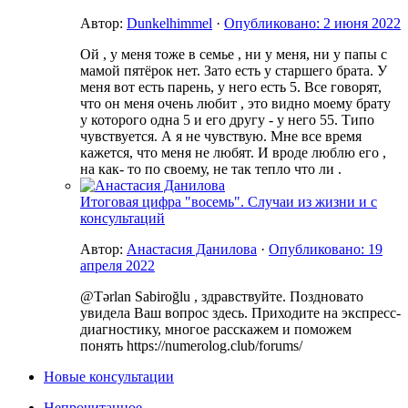
Автор:
Dunkelhimmel
·
Опубликовано:
2 июня 2022
Ой , у меня тоже в семье , ни у меня, ни у папы с
мамой пятёрок нет. Зато есть у старшего брата. У
меня вот есть парень, у него есть 5. Все говорят,
что он меня очень любит , это видно моему брату
у которого одна 5 и его другу - у него 55. Типо
чувствуется. А я не чувствую. Мне все время
кажется, что меня не любят. И вроде люблю его ,
на как- то по своему, не так тепло что ли .
Итоговая цифра "восемь". Случаи из жизни и с
консультаций
Автор:
Анастасия Данилова
·
Опубликовано:
19
апреля 2022
@Tərlan Sabiroğlu , здравствуйте. Поздновато
увидела Ваш вопрос здесь. Приходите на экспресс-
диагностику, многое расскажем и поможем
понять https://numerolog.club/forums/
Новые консультации
Непрочитанное