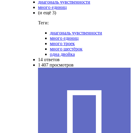
диагональ чувственности
много единиц
(и ещё 3)
Теги:
диагональ чувственности
много единиц
много троек
много шестёрок
одна двойка
14
ответов
1 407
просмотров