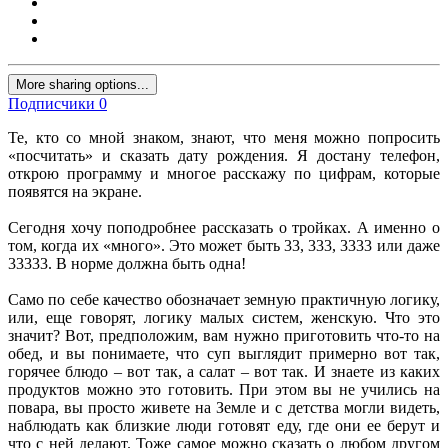
More sharing options...
Подписчики
0
Те, кто со мной знаком, знают, что меня можно попросить
«посчитать» и сказать дату рождения. Я достану телефон,
открою программу и многое расскажу по цифрам, которые
появятся на экране.
Сегодня хочу поподробнее рассказать о тройках. А именно о
том, когда их «много». Это может быть 33, 333, 3333 или даже
33333. В норме должна быть одна!
Само по себе качество обозначает земную практичную логику,
или, еще говорят, логику малых систем, женскую. Что это
значит? Вот, предположим, вам нужно приготовить что-то на
обед, и вы понимаете, что суп выглядит примерно вот так,
горячее блюдо – вот так, а салат – вот так. И знаете из каких
продуктов можно это готовить. При этом вы не учились на
повара, вы просто живете на Земле и с детства могли видеть,
наблюдать как близкие люди готовят еду, где они ее берут и
что с ней делают. Тоже самое можно сказать о любом другом