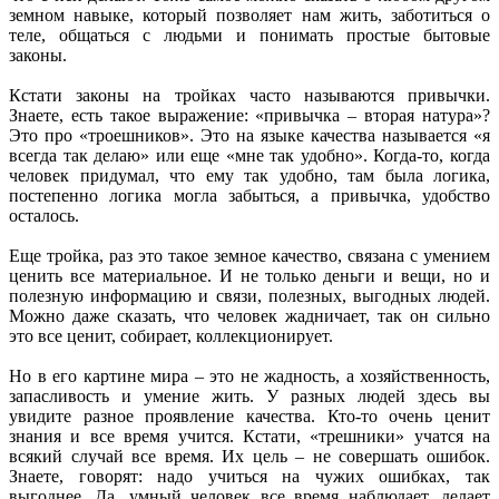
земном навыке, который позволяет нам жить, заботиться о
теле, общаться с людьми и понимать простые бытовые
законы.
Кстати законы на тройках часто называются привычки.
Знаете, есть такое выражение: «привычка – вторая натура»?
Это про «троешников». Это на языке качества называется «я
всегда так делаю» или еще «мне так удобно». Когда-то, когда
человек придумал, что ему так удобно, там была логика,
постепенно логика могла забыться, а привычка, удобство
осталось.
Еще тройка, раз это такое земное качество, связана с умением
ценить все материальное. И не только деньги и вещи, но и
полезную информацию и связи, полезных, выгодных людей.
Можно даже сказать, что человек жадничает, так он сильно
это все ценит, собирает, коллекционирует.
Но в его картине мира – это не жадность, а хозяйственность,
запасливость и умение жить. У разных людей здесь вы
увидите разное проявление качества. Кто-то очень ценит
знания и все время учится. Кстати, «трешники» учатся на
всякий случай все время. Их цель – не совершать ошибок.
Знаете, говорят: надо учиться на чужих ошибках, так
выгоднее. Да, умный человек все время наблюдает, делает