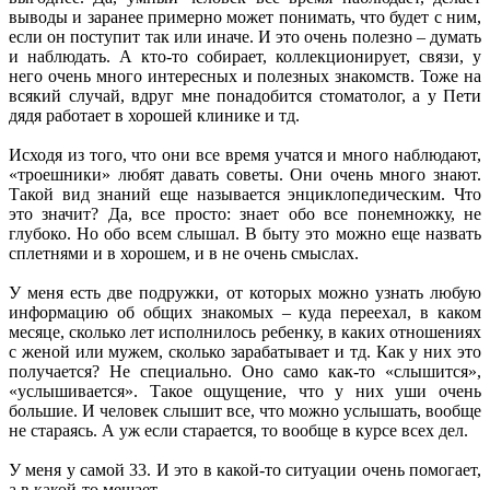
выводы и заранее примерно может понимать, что будет с ним,
если он поступит так или иначе. И это очень полезно – думать
и наблюдать. А кто-то собирает, коллекционирует, связи, у
него очень много интересных и полезных знакомств. Тоже на
всякий случай, вдруг мне понадобится стоматолог, а у Пети
дядя работает в хорошей клинике и тд.
Исходя из того, что они все время учатся и много наблюдают,
«троешники» любят давать советы. Они очень много знают.
Такой вид знаний еще называется энциклопедическим. Что
это значит? Да, все просто: знает обо все понемножку, не
глубоко. Но обо всем слышал. В быту это можно еще назвать
сплетнями и в хорошем, и в не очень смыслах.
У меня есть две подружки, от которых можно узнать любую
информацию об общих знакомых – куда переехал, в каком
месяце, сколько лет исполнилось ребенку, в каких отношениях
с женой или мужем, сколько зарабатывает и тд. Как у них это
получается? Не специально. Оно само как-то «слышится»,
«услышивается». Такое ощущение, что у них уши очень
большие. И человек слышит все, что можно услышать, вообще
не стараясь. А уж если старается, то вообще в курсе всех дел.
У меня у самой 33. И это в какой-то ситуации очень помогает,
а в какой-то мешает.