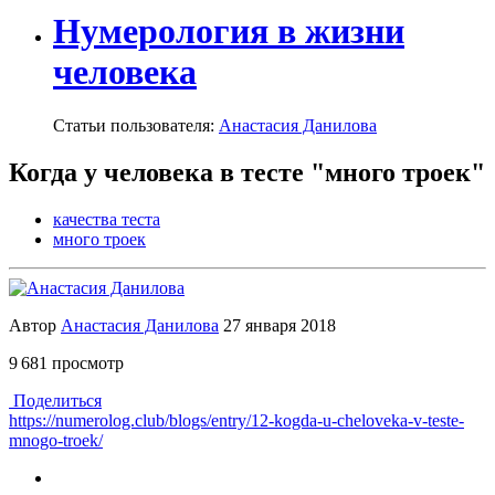
Нумерология в жизни
человека
Статьи пользователя:
Анастасия Данилова
Когда у человека в тесте "много троек"
качества теста
много троек
Автор
Анастасия Данилова
27 января 2018
9 681 просмотр
Поделиться
https://numerolog.club/blogs/entry/12-kogda-u-cheloveka-v-teste-
mnogo-troek/