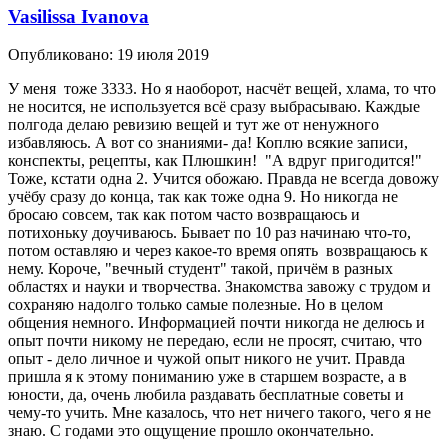
Vasilissa Ivanova
Опубликовано:
19 июля 2019
У меня тоже 3333. Но я наоборот, насчёт вещей, хлама, то что
не носится, не используется всё сразу выбрасываю. Каждые
полгода делаю ревизию вещей и тут же от ненужного
избавляюсь. А вот со знаниями- да! Коплю всякие записи,
конспекты, рецепты, как Плюшкин! "А вдруг пригодится!"
Тоже, кстати одна 2. Учится обожаю. Правда не всегда довожу
учёбу сразу до конца, так как тоже одна 9. Но никогда не
бросаю совсем, так как потом часто возвращаюсь и
потихоньку доучиваюсь. Бывает по 10 раз начинаю что-то,
потом оставляю и через какое-то время опять возвращаюсь к
нему. Короче, "вечный студент" такой, причём в разных
областях и науки и творчества. Знакомства завожу с трудом и
сохраняю надолго только самые полезные. Но в целом
общения немного. Информацией почти никогда не делюсь и
опыт почти никому не передаю, если не просят, считаю, что
опыт - дело личное и чужой опыт никого не учит. Правда
пришла я к этому пониманию уже в старшем возрасте, а в
юности, да, очень любила раздавать бесплатные советы и
чему-то учить. Мне казалось, что нет ничего такого, чего я не
знаю. С годами это ощущение прошло окончательно.