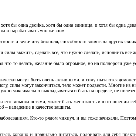
 хотя бы одна двойка, хотя бы одна единица, и хотя бы одна девя
нужно нарабатывать «по жизни».
отность и величину биополя, способность влиять на других с
и силы выжить, сделать все, что нужно сделать, исполнить все 
чал что-то делать, желание было огромное, но на полдороги уже у
зически могут быть очень активными, и силу пытаются демонст
смогу, силы могут закончиться, тело может подвести. Многие из н
е нужно максимально выкладываться и быть на пределе, не полезе
 его возможностями, может быть жестокость и в отношении себя
соб – нападение в качестве защиты.
болеваниям. Кто-то рядом чихнул, и вы тоже зачихали. Поэтому,
аться, хорошо и правильно питаться, подбирать для себя практ