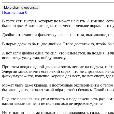
More sharing options...
Подписчики
0
В тесте есть цифры, которых не может не быть. А именно, есть
быть по две. А вот если одна, то качество меньше нормы, его 
Двойки отвечают за физическую энергию тела, выживание, пл
В норме должно быть две двойки. Этого достаточно, чтобы был
А вот если двойка одна, то сил, что называется, на полдня. На
всего хочу, уже устал, пойду полежу.
При этом люди с одной двойкой очень легкие на подъем, и фи
Энергии мало, значит есть некий страх, что не справлюсь, не 
физкультура – это, конечно, хорошо для всех, но вот спорт, гд
Может быть даже бравада и постоянные эксперименты с телом и
бы защищается, создает такой образ, чтобы боялись. Такой спо
Еще это повышенная утомляемость и подверженность разным за
важно закаливание, и не полезно долгое переохлаждение.
Ну, и важно вовремя отдыхать, восстанавливать силы, высып