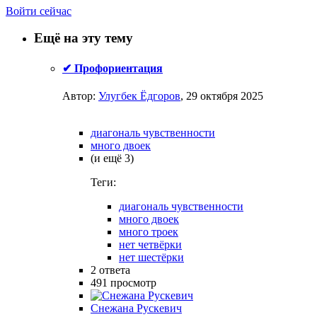
Войти сейчас
Ещё на эту тему
✔ Профориентация
Автор:
Улугбек Ёдгоров
,
29 октября 2025
диагональ чувственности
много двоек
(и ещё 3)
Теги:
диагональ чувственности
много двоек
много троек
нет четвёрки
нет шестёрки
2
ответа
491
просмотр
Снежана Рускевич