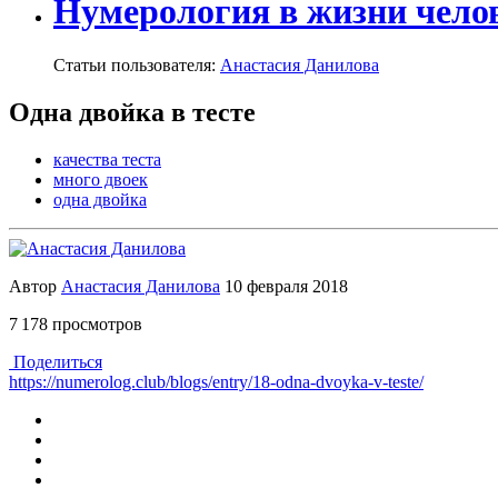
Нумерология в жизни чело
Статьи пользователя:
Анастасия Данилова
Одна двойка в тесте
качества теста
много двоек
одна двойка
Автор
Анастасия Данилова
10 февраля 2018
7 178 просмотров
Поделиться
https://numerolog.club/blogs/entry/18-odna-dvoyka-v-teste/