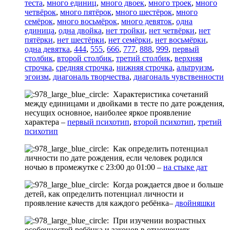
теста
,
много единиц
,
много двоек
,
много троек
,
много
четвёрок
,
много пятёрок
,
много шестёрок
,
много
семёрок
,
много восьмёрок
,
много девяток
,
одна
единица
,
одна двойка
,
нет тройки
,
нет четвёрки
,
нет
пятёрки
,
нет шестёрки
,
нет семёрки
,
нет восьмёрки
,
одна девятка
,
444
,
555
,
666
,
777
,
888
,
999
,
первый
столбик
,
второй столбик
,
третий столбик
,
верхняя
строчка
,
средняя строчка
,
нижняя строчка
,
альтруизм
,
эгоизм
,
диагональ творчества
,
диагональ чувственности
Характеристика сочетаний
между единицами и двойками в тесте по дате рождения,
несущих основное, наиболее яркое проявление
характера –
первый психотип
,
второй психотип
,
третий
психотип
Как определить потенциал
личности по дате рождения, если человек родился
ночью в промежутке с 23:00 до 01:00 –
на стыке дат
Когда рождается двое и больше
детей, как определить потенциал личности и
проявление качеств для каждого ребёнка–
двойняшки
При изучении возрастных
особенностей ребёнка и законов в отношениях