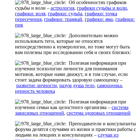
Об особенностях графиков
судьбы и воли –
астрология
,
графики судьбы и воли
,
графики: воля
,
графики: судьба
,
графики: точка
пересечения
,
графики: трамвай
,
графики: яма
,
графики:
пик
Дополнительно можно
использовать теги, которые не относятся
непосредственно к нумерологии, но тоже могут быть
вам полезны при исследовании себя и своих близких:
Полезная информация при
изучении психологии личности для понимания
мотивов, которые нами движут, и в том случае, если
стоит задача формировать здоровую самооценку –
развитие личности
,
разум душа тело
,
самооценка
,
ценность человека
Полезная информация при
изучении семьи как целостного организма –
система
зависимых отношений
,
система здоровых отношений
Преподаватели и консультанты
форума делятся случаями из жизни и практики работы с
людьми на лекциях и консультациях –
случаи из