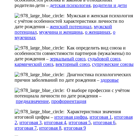
родители-дети –
детская психология
,
родители и дети
Мужская и женская психология
с учётом особенностей характеристики личности по
дате рождения –
женский потенциал
,
мужской
потенциал
,
мужчина и женщина
,
о женщинах
,
о
мужчинах
Как определить вид союза и
особенности совместимости партнеров (мужа/жены) по
дате рождения –
зеркальный союз
,
судьбовой союз
,
кармический союз
,
векторный союз
,
супружеские союзы
Диагностика психологических
причин заболеваний по дате рождения –
здоровье
О выборе профессии с учётом
потенциала личности по дате рождения –
предназначение
,
профориентация
Характеристики значения
итоговой цифры –
итоговая цифра
,
итоговая 1
,
итоговая
2
,
итоговая 3
,
итоговая 4
,
итоговая 5
,
итоговая 6
,
итоговая 7
,
итоговая 8
,
итоговая 9