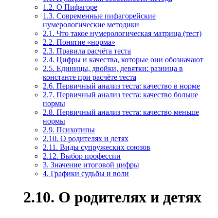
1.2. О Пифагоре
1.3. Современные пифагорейские
нумерологические методики
2.1. Что такое нумерологическая матрица (тест)
2.2. Понятие «норма»
2.3. Правила расчёта теста
2.4. Цифры и качества, которые они обозначают
2.5. Единицы, двойки, девятки: разница в
константе при расчёте теста
2.6. Первичный анализ теста: качество в норме
2.7. Первичный анализ теста: качество больше
нормы
2.8. Первичный анализ теста: качество меньше
нормы
2.9. Психотипы
2.10. О родителях и детях
2.11. Виды супружеских союзов
2.12. Выбор профессии
3. Значение итоговой цифры
4. Графики судьбы и воли
2.10. О родителях и детях