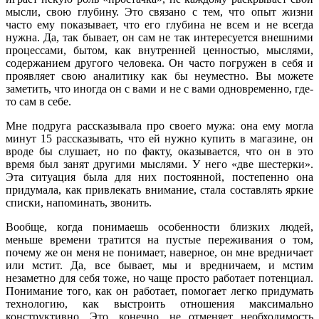
мысли, свою глубину. Это связано с тем, что опыт жизни
часто ему показывает, что его глубина не всем и не всегда
нужна. Да, так бывает, он сам не так интересуется внешними
процессами, бытом, как внутренней ценностью, мыслями,
содержанием другого человека. Он часто погружен в себя и
проявляет свою аналитику как бы неуместно. Вы можете
заметить, что иногда он с вами и не с вами одновременно, где-
то сам в себе.
Мне подруга рассказывала про своего мужа: она ему могла
минут 15 рассказывать, что ей нужно купить в магазине, он
вроде бы слушает, но по факту, оказывается, что он в это
время был занят другими мыслями. У него «две шестерки».
Эта ситуация была для них постоянной, постепенно она
придумала, как привлекать внимание, стала составлять яркие
списки, напоминать, звонить.
Вообще, когда понимаешь особенности близких людей,
меньше времени тратится на пустые переживания о том,
почему же он меня не понимает, наверное, он мне вредничает
или мстит. Да, все бывает, мы и вредничаем, и мстим
незаметно для себя тоже, но чаще просто работает потенциал.
Понимание того, как он работает, помогает легко придумать
технологию, как выстроить отношения максимально
конструктивно. Это, конечно, не отменяет необходимость