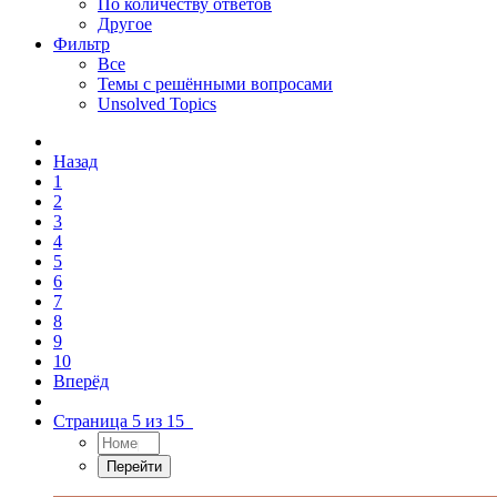
По количеству ответов
Другое
Фильтр
Все
Темы с решёнными вопросами
Unsolved Topics
Назад
1
2
3
4
5
6
7
8
9
10
Вперёд
Страница 5 из 15